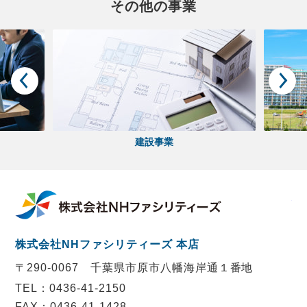
その他の事業
建設事業
株
株式会社NHファシリティーズ 本店
〒290-0067
千葉県市原市八幡海岸通１番地
TEL：0436-41-2150
FAX：0436-41-1428