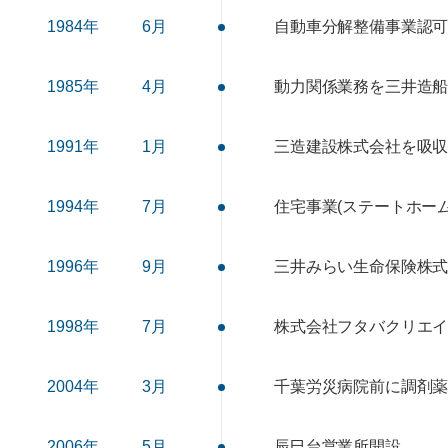
1984年
6月
自動車分解整備事業認
1985年
4月
動力関係業務を三井造船
1991年
1月
三造建設株式会社を吸
1994年
7月
住宅事業(ステートホー
1996年
9月
三井みらい生命保険株式
1998年
7月
株式会社フタバクリエ
2004年
3月
千葉労災病院前に調剤
2006年
5月
辰巳台営業所開設