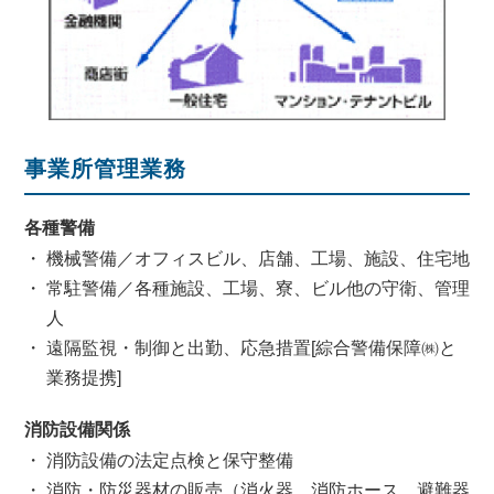
事業所管理業務
各種警備
機械警備／オフィスビル、店舗、工場、施設、住宅地
常駐警備／各種施設、工場、寮、ビル他の守衛、管理
人
遠隔監視・制御と出勤、応急措置[綜合警備保障㈱と
業務提携]
消防設備関係
消防設備の法定点検と保守整備
消防・防災器材の販売（消火器、消防ホース、避難器